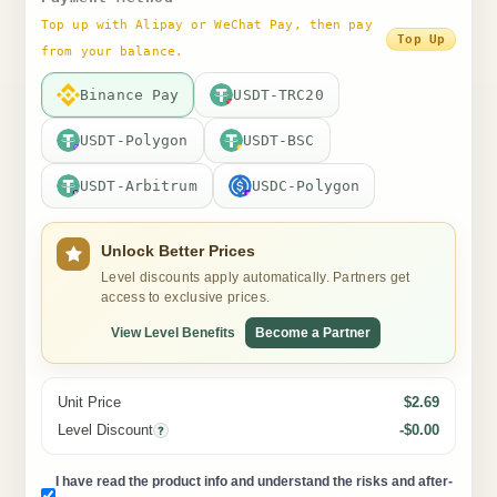
Top up with Alipay or WeChat Pay, then pay
Top Up
from your balance.
Binance Pay
USDT-TRC20
USDT-Polygon
USDT-BSC
USDT-Arbitrum
USDC-Polygon
Unlock Better Prices
Level discounts apply automatically. Partners get
access to exclusive prices.
View Level Benefits
Become a Partner
Unit Price
$2.69
Level Discount
-$0.00
?
I have read the product info and understand the risks and after-