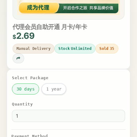
代理会员自助开通 月卡/年卡
2.69
$
Manual Delivery
Stock
Unlimited
Sold
35
Select Package
30 days
1 year
Quantity
Payment Method