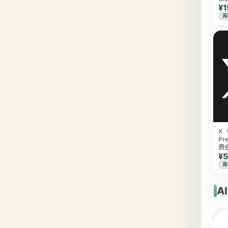
¥1
库
X（
Pr
费
¥5
库
A