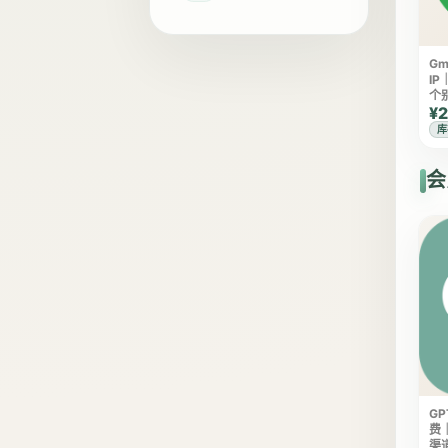
Gm
I
个
¥2
库
会
GP
费
渠