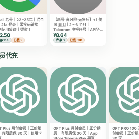
ail 老号｜22~25年｜混合
【新号·高风险·无售后】+1 美
P｜2fa 登录｜带接码链接｜
国 🇺🇸｜2～6 个月｜
别使用痕迹｜渠道 1
Telegram 电报账号｜API链
2.50
¥8.64
接取码
存 114
已售 9
库存 0
已售 810
员代充
T Plus 月付会员｜正价续
GPT Plus 月付会员｜正价续
GPT PRO 100
｜有限质保 30 天｜信用卡
费｜有限质保 30 天｜App
付会员｜正价续
道
Store/Google Play 渠道
30 天