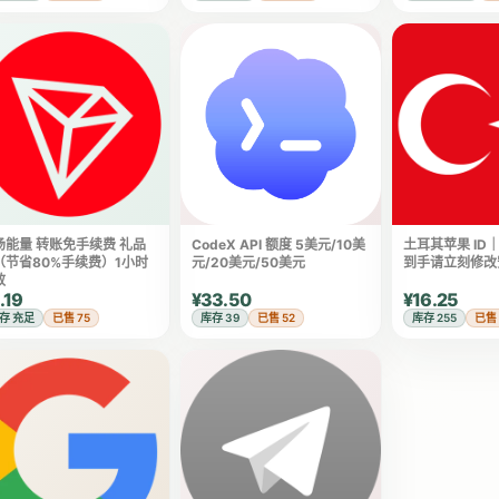
场能量 转账免手续费 礼品
CodeX API 额度 5美元/10美
土耳其苹果 ID｜
（节省80%手续费）1小时
元/20美元/50美元
到手请立刻修改
效
.19
¥33.50
¥16.25
存 充足
已售 75
库存 39
已售 52
库存 255
已售 