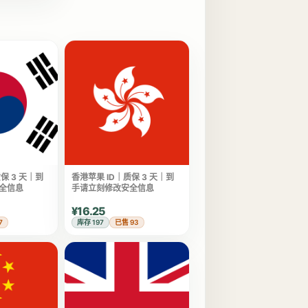
保 3 天｜到
香港苹果 ID｜质保 3 天｜到
全信息
手请立刻修改安全信息
¥16.25
7
库存 197
已售 93