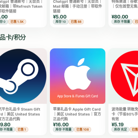
hatgpt 普通新号｜无会员｜
Chatgpt 普通新号｜无会员｜
特殊渠道｜谷歌 G
邮箱｜带Refresh Token
Mail 邮箱｜手动注册｜带取件
｜仅包首登无售
带取件链接
链接
.00
¥5.00
¥80.00
存 0
已售 1.5K
库存 10
已售 88
库存 不限量
已
品卡/积分
平台礼品卡 Steam Gift
苹果礼品卡 Apple Gift Card
波场能量 转账免
rd｜美区 United States
｜美区 United States｜官方
卡（节省80%
官方正品代购
正品代购
有效
9.80
¥16.00
¥5.19
存 不限量
已售 1
库存 不限量
已售 108
库存 充足
已售