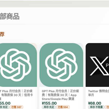
部商品
荐
T Plus 月付会员｜正价续
GPT Plus 月付会员｜正价续
Twitter 推特会
｜有限质保 30 天｜信用卡
费｜有限质保 30 天｜App
单月
道
Store/Google Play 渠道
55.00
¥155.00
¥68.00
存 充足
已售 367
库存 充足
已售 554
库存 不限量
已