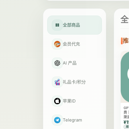
全
全部商品
推
会员代充
AI 产品
礼品卡/积分
苹果ID
GP
费
渠
Telegram
¥1
库