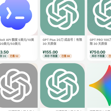
deX API 额度 5美元/10美
GPT Plus 20刀 成品号｜有限
GPT PRO 10
20美元/50美元
30 天质保
限 30 天质保
3.50
¥155.00
¥750.00
存 39
已售 52
库存 不限量
已售 98
库存 不限量
已