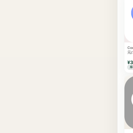
Co
元/
¥3
库