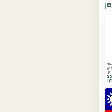
苹
Sh
品
息
¥2
库