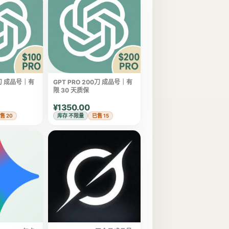
0刀 成品号｜有
GPT PRO 200刀 成品号｜有
限 30 天质保
¥1350.00
售 20
库存 不限量
已售 15