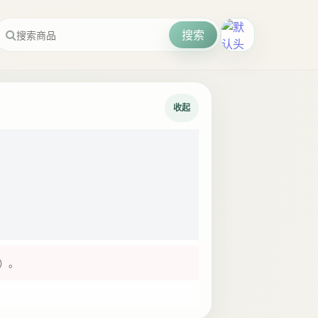
搜索
收起
时）。