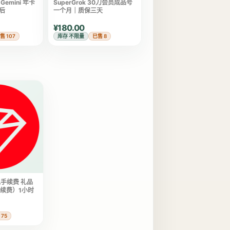
emini 年卡
SuperGrok 30刀会员成品号
后
一个月｜质保三天
¥180.00
售 107
库存 不限量
已售 8
手续费 礼品
手续费）1小时
 75