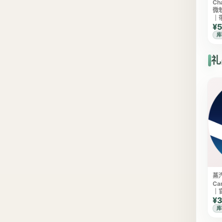
C
微软
｜
¥5
库
礼
蒸汽
Ca
｜
¥3
库