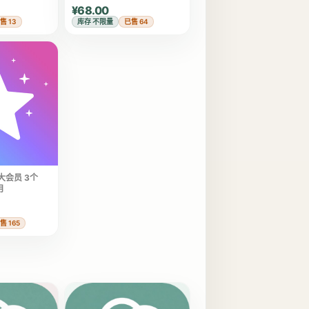
¥68.00
售 13
库存 不限量
已售 64
报大会员 3个
月
售 165